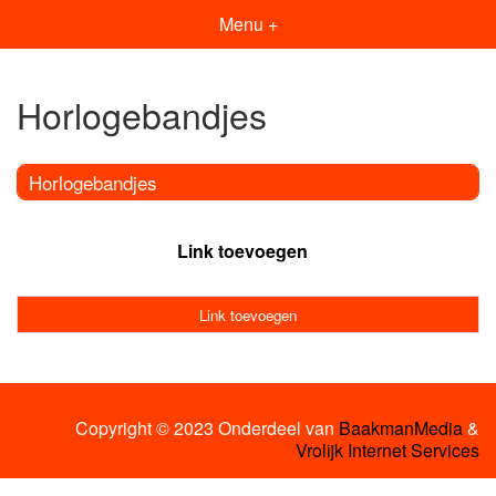
Menu +
Horlogebandjes
Horlogebandjes
Link toevoegen
Link toevoegen
Copyright © 2023 Onderdeel van
BaakmanMedia
&
Vrolijk Internet Services