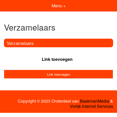
Menu +
Verzamelaars
Verzamelaars
Link toevoegen
Link toevoegen
Copyright © 2023 Onderdeel van
BaakmanMedia
&
Vrolijk Internet Services